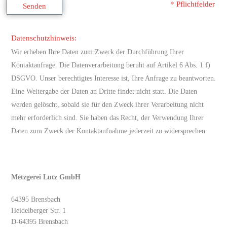
64395 Brensbach
Heidelberger Str. 1
D-64395 Brensbach
Telefon:
+49 (0) 61 61 – 4 38
Telefax:
+49 (0) 61 61 – 5 79
E-mail:
info@metzgerei-lutz.de
Für Bestellungen bitte:
E-mail:
verkauf@metzgerei-lutz.de
Hier finden Sie uns