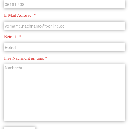
Ihre Nachricht an uns: *
* Pflichtfelder
Datenschutzhinweis:
Wir erheben Ihre Daten zum Zweck der Durchführung Ihrer
Kontaktanfrage. Die Datenverarbeitung beruht auf Artikel 6 Abs. 1 f)
DSGVO. Unser berechtigtes Interesse ist, Ihre Anfrage zu beantworten.
Eine Weitergabe der Daten an Dritte findet nicht statt. Die Daten
werden gelöscht, sobald sie für den Zweck ihrer Verarbeitung nicht
mehr erforderlich sind. Sie haben das Recht, der Verwendung Ihrer
Daten zum Zweck der Kontaktaufnahme jederzeit zu widersprechen
Metzgerei Lutz GmbH