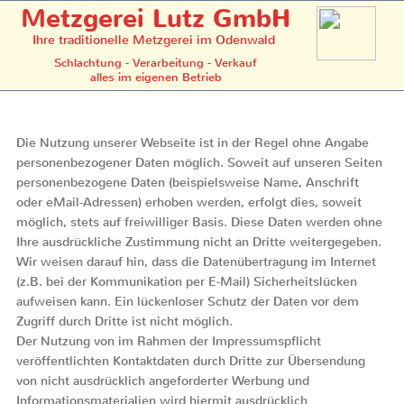
Metzgerei Lutz GmbH
Ihre traditionelle Metzgerei im Odenwald
Schlachtung - Verarbeitung - Verkauf
Menü
alles im eigenen Betrieb
Die Nutzung unserer Webseite ist in der Regel ohne Angabe
personenbezogener Daten möglich. Soweit auf unseren Seiten
personenbezogene Daten (beispielsweise Name, Anschrift
oder eMail-Adressen) erhoben werden, erfolgt dies, soweit
möglich, stets auf freiwilliger Basis. Diese Daten werden ohne
Ihre ausdrückliche Zustimmung nicht an Dritte weitergegeben.
Wir weisen darauf hin, dass die Datenübertragung im Internet
(z.B. bei der Kommunikation per E-Mail) Sicherheitslücken
aufweisen kann. Ein lückenloser Schutz der Daten vor dem
Zugriff durch Dritte ist nicht möglich.
Der Nutzung von im Rahmen der Impressumspflicht
veröffentlichten Kontaktdaten durch Dritte zur Übersendung
von nicht ausdrücklich angeforderter Werbung und
Informationsmaterialien wird hiermit ausdrücklich
widersprochen. Die Betreiber der Seiten behalten sich
ausdrücklich rechtliche Schritte im Falle der unverlangten
Zusendung von Werbeinformationen, etwa durch Spam-Mails,
vor.
Setzt ein technisches Cookie, das aufzeichnet,
dass Sie die Zustimmung verweigern. Es wird
Verweigern