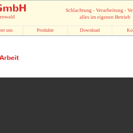
 GmbH
Schlachtung - Verarbeitung - V
Odenwald
alles im eigenen Betrieb
ber uns
Produkte
Download
Ko
Arbeit